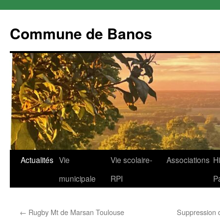
Commune de Banos
Aller
Actualités
Vie
Vie scolaire-
Associations
Hi
au
municipale
RPI
P
contenu
←
Rugby Mt de Marsan Toulouse
Suppression de