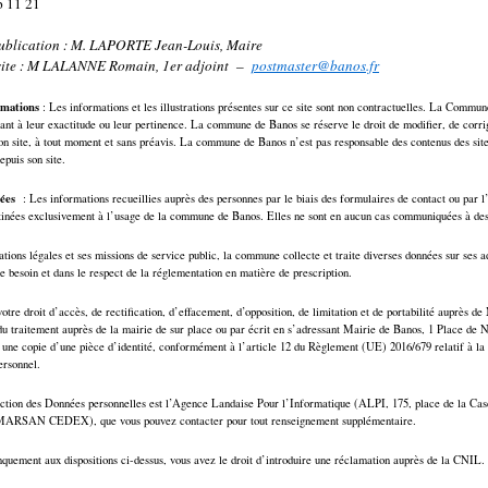
6 11 21
Publication : M. LAPORTE Jean-Louis, Maire
 site : M LALANNE Romain, 1er adjoint –
postmaster@banos.fr
rmations
: Les informations et les illustrations présentes sur ce site sont non contractuelles. La Commu
uant à leur exactitude ou leur pertinence. La commune de Banos se réserve le droit de modifier, de corr
on site, à tout moment et sans préavis. La commune de Banos n’est pas responsable des contenus des sites
epuis son site.
nées
: Les informations recueillies auprès des personnes par le biais des formulaires de contact ou par 
stinées exclusivement à l’usage de la commune de Banos. Elles ne sont en aucun cas communiquées à des 
ations légales et ses missions de service public, la commune collecte et traite diverses données sur ses ad
e besoin et dans le respect de la réglementation en matière de prescription.
tre droit d’accès, de rectification, d’effacement, d’opposition, de limitation et de portabilité auprès d
u traitement auprès de la mairie de sur place ou par écrit en s’adressant Mairie de Banos, 1 Place de 
une copie d’une pièce d’identité, conformément à l’article 12 du Règlement (UE) 2016/679 relatif à la 
ersonnel.
ction des Données personnelles est l’Agence Landaise Pour l’Informatique (ALPI, 175, place de la C
SAN CEDEX), que vous pouvez contacter pour tout renseignement supplémentaire.
quement aux dispositions ci-dessus, vous avez le droit d’introduire une réclamation auprès de la CNIL.