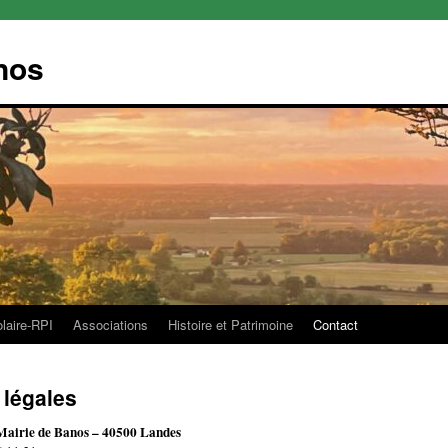
nos
olaire-RPI
Associations
Histoire et Patrimoine
Contact
 légales
a Mairie de Banos – 40500 Landes