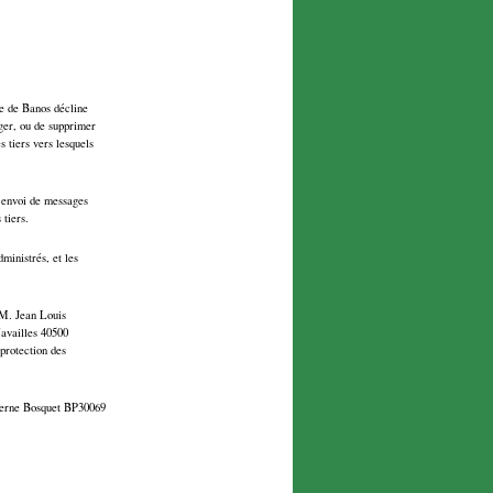
ne de Banos décline
iger, ou de supprimer
 tiers vers lesquels
l’envoi de messages
tiers.
ministrés, et les
e M. Jean Louis
Navailles 40500
protection des
aserne Bosquet BP30069