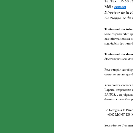
Tél/Fax : 05 58 7
Mél :
contact
Directeur de la 
Gestionnaire du
Traitement des info
toute responsabilité q
des informations sur s
sont établis des liens d
Traitement des don
électroniques sont de
Pour remplir ses oblig
conserve en tant que d
Vous pouvez exercer vo
Laporte, responsable d
BANOS, , en joignant 
données à caractère p
Le Délégué à la Prote
– 40002 MONT-DE-MAR
Sous réserve d’un man