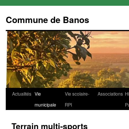
Commune de Banos
Aller
Actualités
Vie
Vie scolaire-
Associations
Hi
au
municipale
RPI
P
contenu
Terrain multi-sports