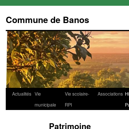
Commune de Banos
Aller
Actualités
Vie
Vie scolaire-
Associations
Hi
au
municipale
RPI
P
contenu
Patrimoine