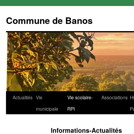
Commune de Banos
Aller
Actualités
Vie
Vie scolaire-
Associations
Hi
au
municipale
RPI
P
contenu
Informations-Actualités