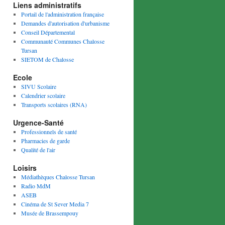
Liens administratifs
Portail de l'administration française
Demandes d'autorisation d'urbanisme
Conseil Départemental
Communauté Communes Chalosse
Tursan
SIETOM de Chalosse
Ecole
SIVU Scolaire
Calendrier scolaire
Transports scolaires (RNA)
Urgence-Santé
Professionnels de santé
Pharmacies de garde
Qualité de l'air
Loisirs
Médiathèques Chalosse Tursan
Radio MdM
ASEB
Cinéma de St Sever Media 7
Musée de Brassempouy