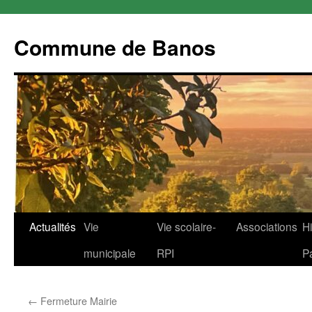
Commune de Banos
Aller
Actualités
Vie
Vie scolaire-
Associations
Hi
au
municipale
RPI
P
contenu
←
Fermeture Mairie