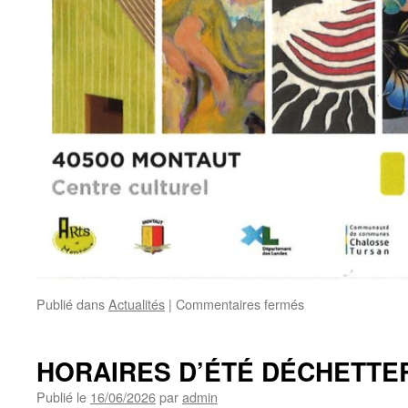
sur
Publié dans
Actualités
|
Commentaires fermés
LES
INCARTADES
18ème
HORAIRES D’ÉTÉ DÉCHETTE
édition
Publié le
16/06/2026
par
admin