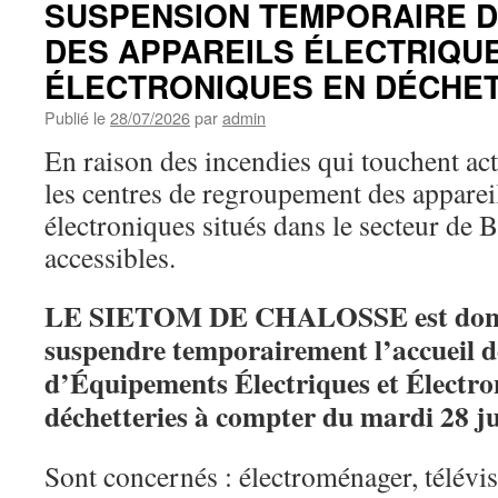
SUSPENSION TEMPORAIRE D
ROUGE
DES APPAREILS ÉLECTRIQU
FEUX
DE
ÉLECTRONIQUES EN DÉCHET
FORÊT
–
Publié le
28/07/2026
par
admin
VIGILANCE
En raison des incendies qui touchent ac
ORANGE
les centres de regroupement des appareil
électroniques situés dans le secteur de 
accessibles.
LE SIETOM DE CHALOSSE est donc 
suspendre temporairement l’accueil d
d’Équipements Électriques et Électro
déchetteries à compter du mardi 28 jui
Sont concernés : électroménager, télévis