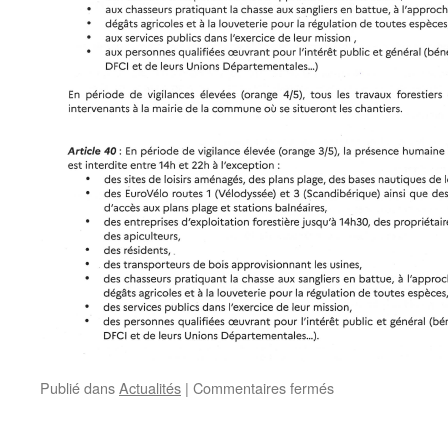
sur
Publié dans
Actualités
|
Commentaires fermés
FIN
DE
VIGILANCE