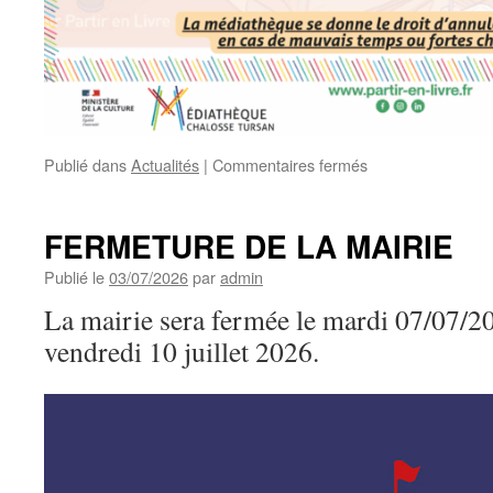
sur
Publié dans
Actualités
|
Commentaires fermés
MÉDIATHÈQUE
HORS
LES
FERMETURE DE LA MAIRIE
MURS
A
Publié le
03/07/2026
par
admin
BANOS
La mairie sera fermée le mardi 07/07/20
vendredi 10 juillet 2026.