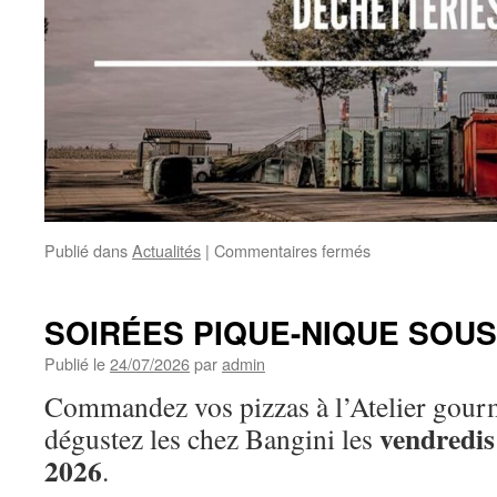
sur
Publié dans
Actualités
|
Commentaires fermés
SUSPENSION
TEMPORAIRE
DE
SOIRÉES PIQUE-NIQUE SOUS
LA
COLLECTE
Publié le
24/07/2026
par
admin
DES
Commandez vos pizzas à l’Atelier gourm
APPAREILS
ÉLECTRIQUES
vendredis 
dégustez les chez Bangini les
ET
2026
.
ÉLECTRONIQUE
EN