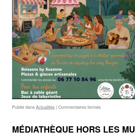
sur
Publié dans
Actualités
|
Commentaires fermés
SOIRÉES
PIQUE-
NIQUE
MÉDIATHÈQUE HORS LES MU
SOUS