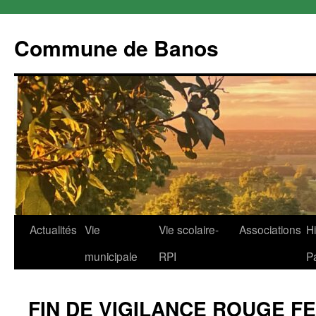
Commune de Banos
Aller
Actualités
Vie
Vie scolaire-
Associations
Hi
au
municipale
RPI
P
contenu
FIN DE VIGILANCE ROUGE F