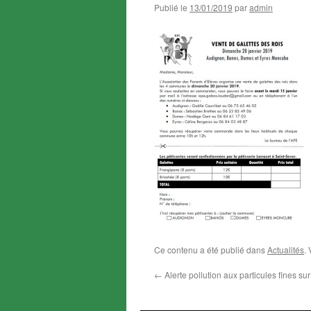
Publié le
13/01/2019
par
admin
Ce contenu a été publié dans
Actualités
.
←
Alerte pollution aux particules fines su