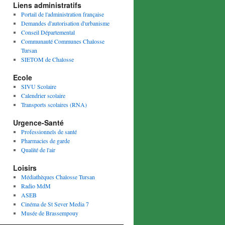
Liens administratifs
Portail de l'administration française
Demandes d'autorisation d'urbanisme
Conseil Départemental
Communauté Communes Chalosse
Tursan
SIETOM de Chalosse
Ecole
SIVU Scolaire
Calendrier scolaire
Transports scolaires (RNA)
Urgence-Santé
Professionnels de santé
Pharmacies de garde
Qualité de l'air
Loisirs
Médiathèques Chalosse Tursan
Radio MdM
ASEB
Cinéma de St Sever Media 7
Musée de Brassempouy