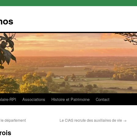
nos
olaire-RPI
Associations
Histoire et Patrimoine
Contact
r le département
Le CIAS recrute des auxiliaires de vie
→
rois