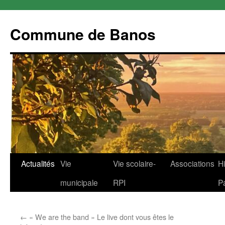
Commune de Banos
Aller
Actualités
Vie
Vie scolaire-
Associations
Hi
au
municipale
RPI
P
contenu
←
« We are the band » Le live dont vous êtes le