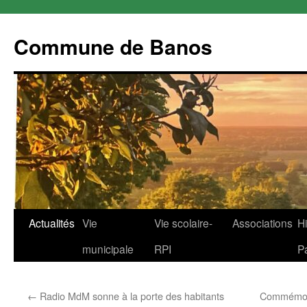
Commune de Banos
Aller
Actualités
Vie
Vie scolaire-
Associations
Hi
au
municipale
RPI
P
contenu
←
Radio MdM sonne à la porte des habitants
Commémora