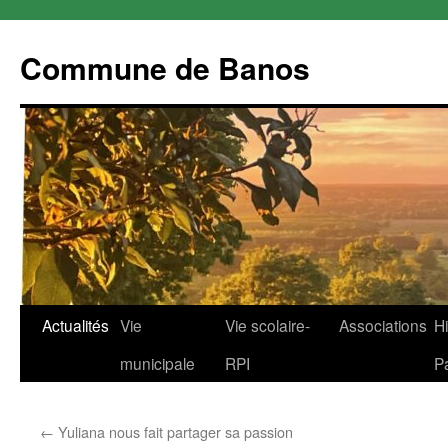
Commune de Banos
Aller
Actualités
Vie
Vie scolaire-
Associations
Hi
au
municipale
RPI
P
contenu
←
Yuliana nous fait partager sa passion