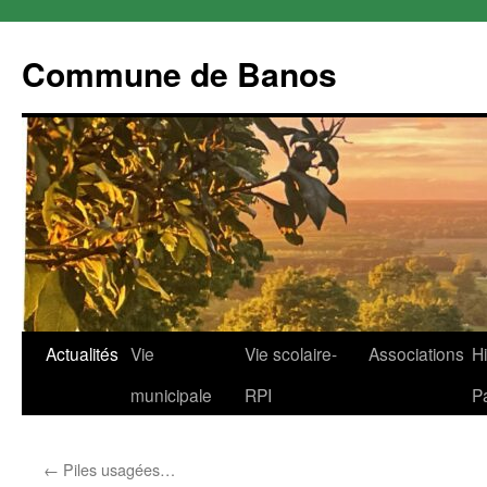
Commune de Banos
Aller
Actualités
Vie
Vie scolaire-
Associations
Hi
au
municipale
RPI
P
contenu
←
Piles usagées…