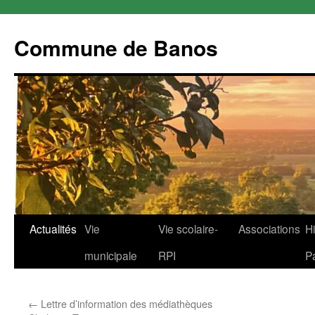
Commune de Banos
Aller
Actualités
Vie
Vie scolaire-
Associations
Hi
au
municipale
RPI
P
contenu
←
Lettre d’information des médiathèques