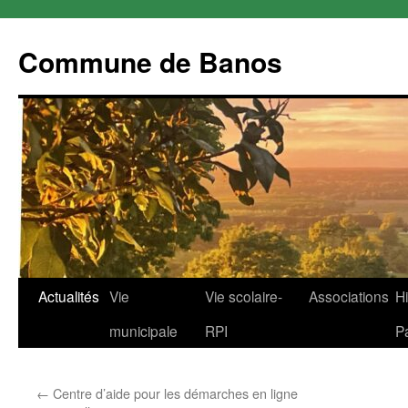
Commune de Banos
Aller
Actualités
Vie
Vie scolaire-
Associations
Hi
au
municipale
RPI
P
contenu
←
Centre d’aide pour les démarches en ligne