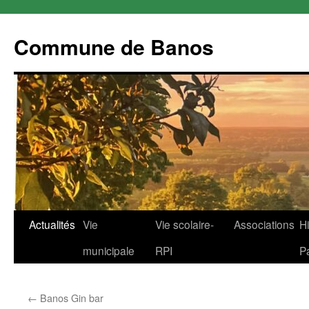
Commune de Banos
Aller
Actualités
Vie
Vie scolaire-
Associations
Hi
au
municipale
RPI
P
contenu
←
Banos Gin bar