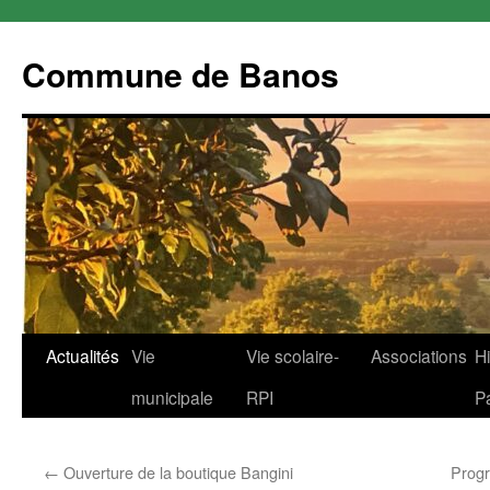
Commune de Banos
Aller
Actualités
Vie
Vie scolaire-
Associations
Hi
au
municipale
RPI
P
contenu
←
Ouverture de la boutique Bangini
Prog