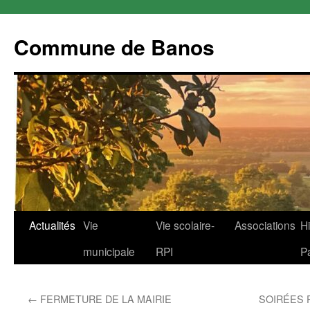
Commune de Banos
Aller
Actualités
Vie
Vie scolaire-
Associations
Hi
au
municipale
RPI
P
contenu
←
FERMETURE DE LA MAIRIE
SOIRÉES 