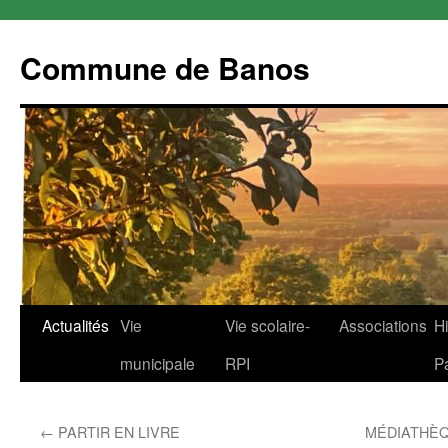
Commune de Banos
Aller
Actualités
Vie
Vie scolaire-
Associations
Hi
au
municipale
RPI
P
contenu
←
PARTIR EN LIVRE
MÉDIATHÈQ