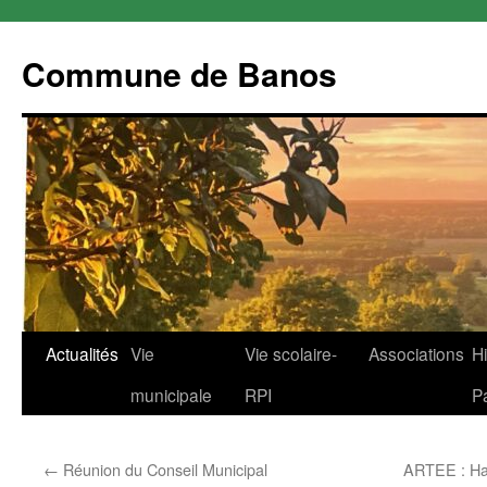
Commune de Banos
Aller
Actualités
Vie
Vie scolaire-
Associations
Hi
au
municipale
RPI
P
contenu
←
Réunion du Conseil Municipal
ARTEE : Hab