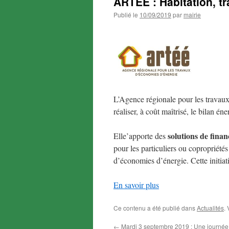
ARTEE : Habitation, t
Publié le
10/09/2019
par
mairie
L’Agence régionale pour les travau
réaliser, à coût maîtrisé, le bilan é
solutions de fina
Elle’apporte des
pour les particuliers ou copropriété
d’économies d’énergie. Cette initia
En savoir plus
Ce contenu a été publié dans
Actualités
.
←
Mardi 3 septembre 2019 : Une journée 