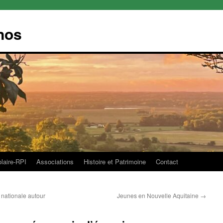
nos
olaire-RPI
Associations
Histoire et Patrimoine
Contact
nationale autour
Jeunes en Nouvelle Aquitaine
→