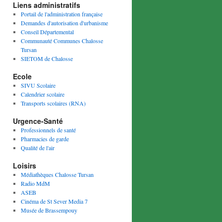
Liens administratifs
Portail de l'administration française
Demandes d'autorisation d'urbanisme
Conseil Départemental
Communauté Communes Chalosse
Tursan
SIETOM de Chalosse
Ecole
SIVU Scolaire
Calendrier scolaire
Transports scolaires (RNA)
Urgence-Santé
Professionnels de santé
Pharmacies de garde
Qualité de l'air
Loisirs
Médiathèques Chalosse Tursan
Radio MdM
ASEB
Cinéma de St Sever Media 7
Musée de Brassempouy