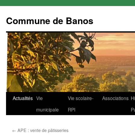
Commune de Banos
Aller
Actualités
Vie
Vie scolaire-
Associations
Hi
au
municipale
RPI
P
contenu
←
APE : vente de pâtisseries