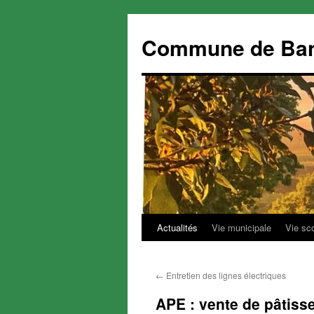
Commune de Ba
Actualités
Vie municipale
Vie sc
Aller
au
←
Entretien des lignes électriques
contenu
APE : vente de pâtisse