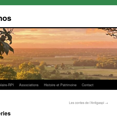
nos
olaire-RPI
Associations
Histoire et Patrimoine
Contact
Les contes de l’Antigaspi
→
ries