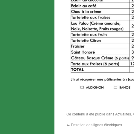
Ce contenu a été publié dans
Actualités
.
←
Entretien des lignes électriques