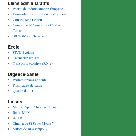
Liens administratifs
Portail de l'administration française
Demandes d'autorisation d'urbanisme
Conseil Départemental
Communauté Communes Chalosse
Tursan
SIETOM de Chalosse
Ecole
SIVU Scolaire
Calendrier scolaire
Transports scolaires (RNA)
Urgence-Santé
Professionnels de santé
Pharmacies de garde
Qualité de l'air
Loisirs
Médiathèques Chalosse Tursan
Radio MdM
ASEB
Cinéma de St Sever Media 7
Musée de Brassempouy