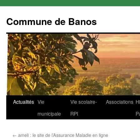
Commune de Banos
Aller
Actualités
Vie
Vie scolaire-
Associations
Hi
au
municipale
RPI
P
contenu
←
ameli : le site de l’Assurance Maladie en ligne