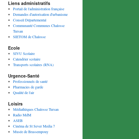
Liens administratifs
Portail de l'administration française
Demandes d'autorisation d'urbanisme
Conseil Départemental
Communauté Communes Chalosse
Tursan
SIETOM de Chalosse
Ecole
SIVU Scolaire
Calendrier scolaire
Transports scolaires (RNA)
Urgence-Santé
Professionnels de santé
Pharmacies de garde
Qualité de l'air
Loisirs
Médiathèques Chalosse Tursan
Radio MdM
ASEB
Cinéma de St Sever Media 7
Musée de Brassempouy