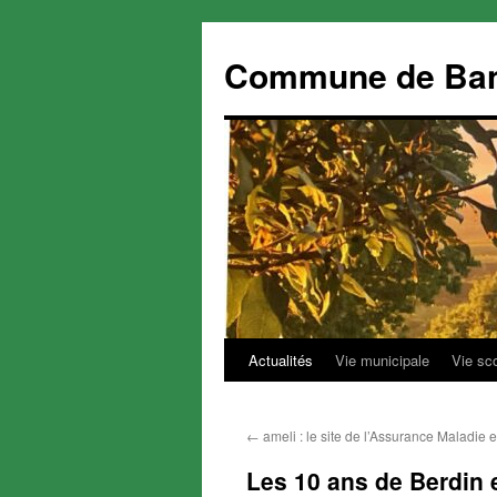
Commune de Ba
Actualités
Vie municipale
Vie sc
Aller
au
←
ameli : le site de l’Assurance Maladie e
contenu
Les 10 ans de Berdin 