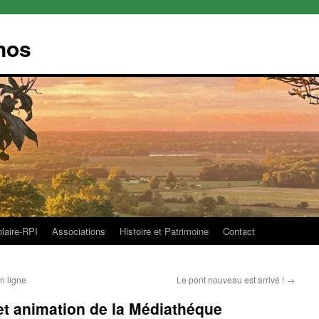
nos
olaire-RPI
Associations
Histoire et Patrimoine
Contact
n ligne
Le pont nouveau est arrivé !
→
et animation de la Médiathéque