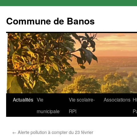
Commune de Banos
Aller
Actualités
Vie
Vie scolaire-
Associations
Hi
au
municipale
RPI
P
contenu
←
Alerte pollution à compter du 23 février