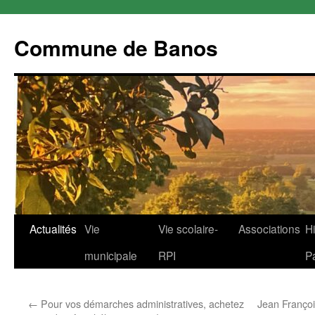
Commune de Banos
Aller
Actualités
Vie
Vie scolaire-
Associations
Hi
au
municipale
RPI
P
contenu
←
Pour vos démarches administratives, achetez
Jean Françoi