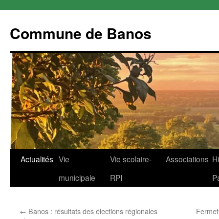
Commune de Banos
Aller
Actualités
Vie
Vie scolaire-
Associations
Hi
au
municipale
RPI
P
contenu
←
Banos : résultats des élections régionales
Fermet