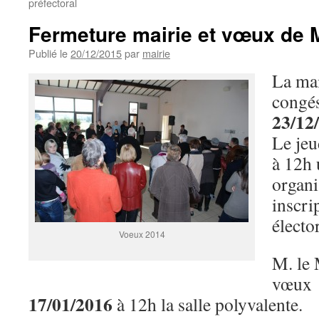
préfectoral
Fermeture mairie et vœux de M
Publié le
20/12/2015
par
mairie
La mai
congés
23/12
Le jeu
à 12h
organi
inscrip
électo
Voeux 2014
M. le 
vœux 
17/01/2016
à 12h la salle polyvalente.