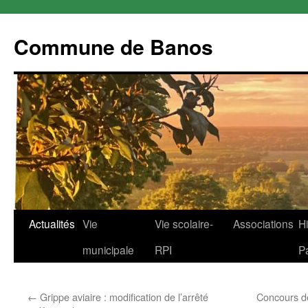
Commune de Banos
Aller
Actualités
Vie
Vie scolaire-
Associations
Hi
au
municipale
RPI
P
contenu
←
Grippe aviaire : modification de l’arrêté
Concours d