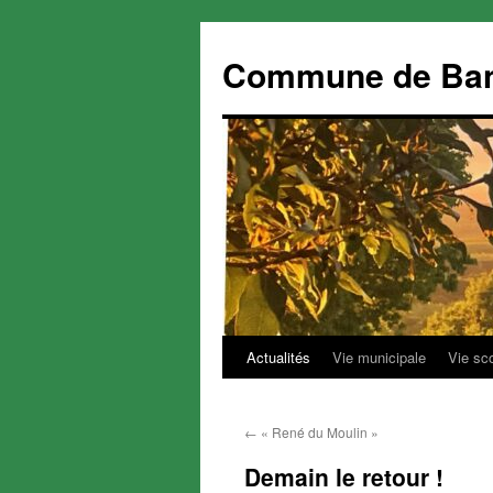
Commune de Ba
Actualités
Vie municipale
Vie sc
Aller
au
←
« René du Moulin »
contenu
Demain le retour !