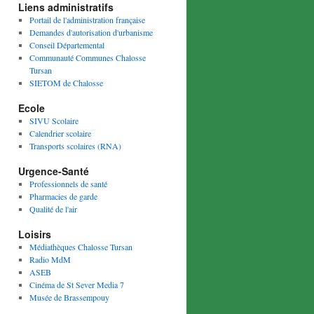
Liens administratifs
Portail de l'administration française
Demandes d'autorisation d'urbanisme
Conseil Départemental
Communauté Communes Chalosse
Tursan
SIETOM de Chalosse
Ecole
SIVU Scolaire
Calendrier scolaire
Transports scolaires (RNA)
Urgence-Santé
Professionnels de santé
Pharmacies de garde
Qualité de l'air
Loisirs
Médiathèques Chalosse Tursan
Radio MdM
ASEB
Cinéma de St Sever Media 7
Musée de Brassempouy