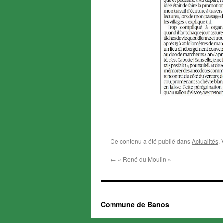
Ce contenu a été publié dans
Actualités
.
←
« René du Moulin »
Commune de Banos