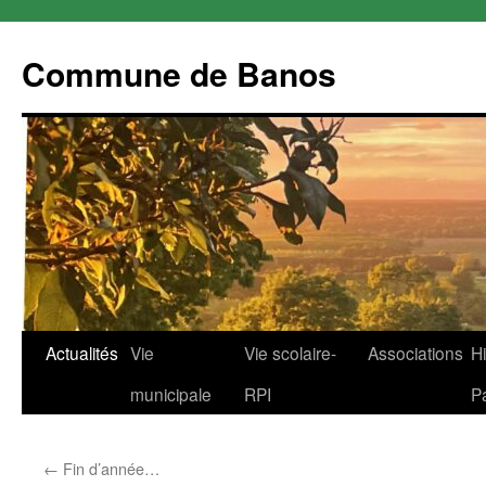
Commune de Banos
Aller
Actualités
Vie
Vie scolaire-
Associations
Hi
au
municipale
RPI
P
contenu
←
Fin d’année…