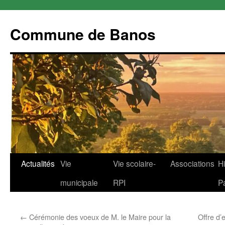
Commune de Banos
Aller
Actualités
Vie
Vie scolaire-
Associations
Hi
au
municipale
RPI
P
contenu
←
Cérémonie des voeux de M. le Maire pour la
Offre d’