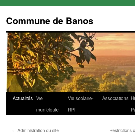
Commune de Banos
Aller
Actualités
Vie
Vie scolaire-
Associations
Hi
au
municipale
RPI
P
contenu
←
Administration du site
Restrictions