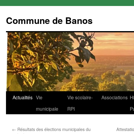
Commune de Banos
Aller
Actualités
Vie
Vie scolaire-
Associations
Hi
au
municipale
RPI
P
contenu
←
Résultats des élections municipales du
Attestat