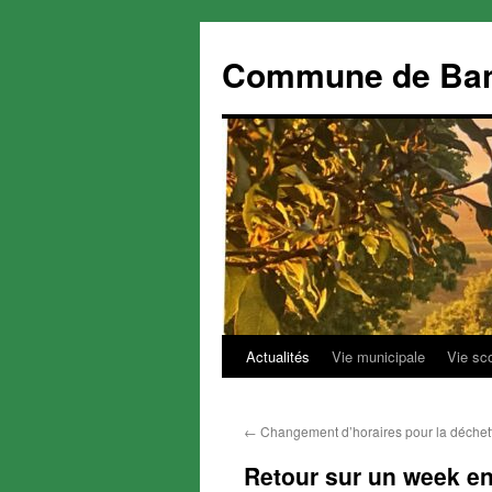
Commune de Ba
Actualités
Vie municipale
Vie sc
Aller
au
←
Changement d’horaires pour la déchett
contenu
Retour sur un week en