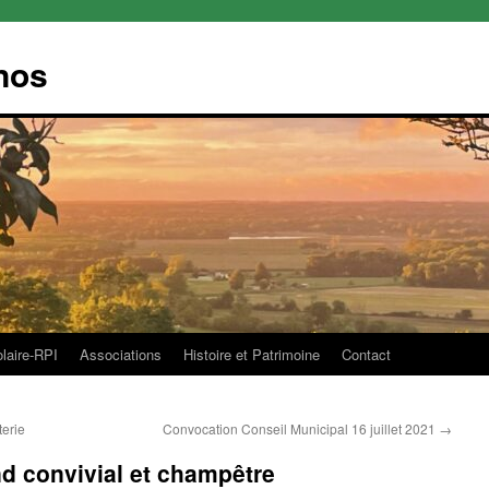
nos
olaire-RPI
Associations
Histoire et Patrimoine
Contact
erie
Convocation Conseil Municipal 16 juillet 2021
→
d convivial et champêtre