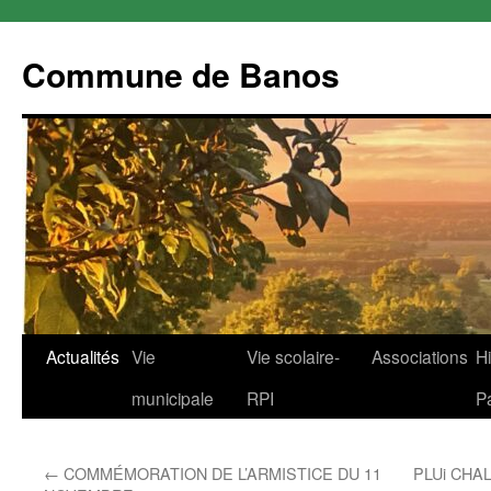
Commune de Banos
Aller
Actualités
Vie
Vie scolaire-
Associations
Hi
au
municipale
RPI
P
contenu
←
COMMÉMORATION DE L’ARMISTICE DU 11
PLUi CHA