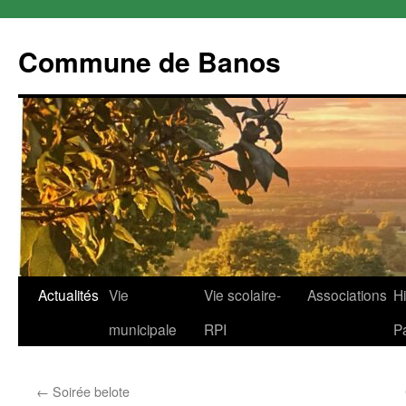
Commune de Banos
Aller
Actualités
Vie
Vie scolaire-
Associations
Hi
au
municipale
RPI
P
contenu
←
Soirée belote