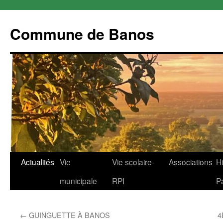
Commune de Banos
Aller
Actualités
Vie
Vie scolaire-
Associations
Hi
au
municipale
RPI
P
contenu
←
GUINGUETTE À BANOS
4