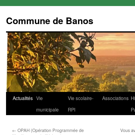
Commune de Banos
Aller
Actualités
Vie
Vie scolaire-
Associations
Hi
au
municipale
RPI
P
contenu
←
OPAH (Opération Programmée de
Vous av