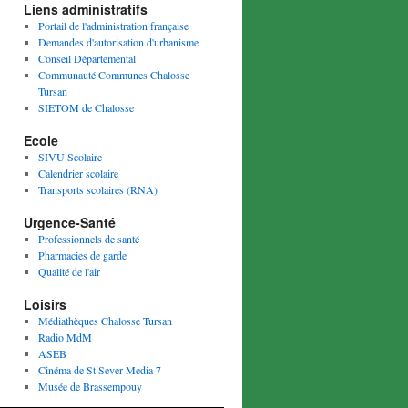
Liens administratifs
Portail de l'administration française
Demandes d'autorisation d'urbanisme
Conseil Départemental
Communauté Communes Chalosse
Tursan
SIETOM de Chalosse
Ecole
SIVU Scolaire
Calendrier scolaire
Transports scolaires (RNA)
Urgence-Santé
Professionnels de santé
Pharmacies de garde
Qualité de l'air
Loisirs
Médiathèques Chalosse Tursan
Radio MdM
ASEB
Cinéma de St Sever Media 7
Musée de Brassempouy