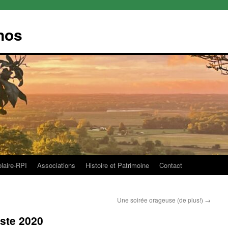
nos
olaire-RPI
Associations
Histoire et Patrimoine
Contact
Une soirée orageuse (de plus!)
→
ste 2020