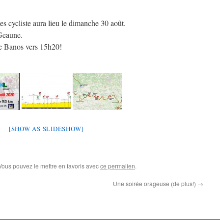
 cycliste aura lieu le dimanche 30 août.
Geaune.
e Banos vers 15h20!
[SHOW AS SLIDESHOW]
 Vous pouvez le mettre en favoris avec
ce permalien
.
Une soirée orageuse (de plus!)
→