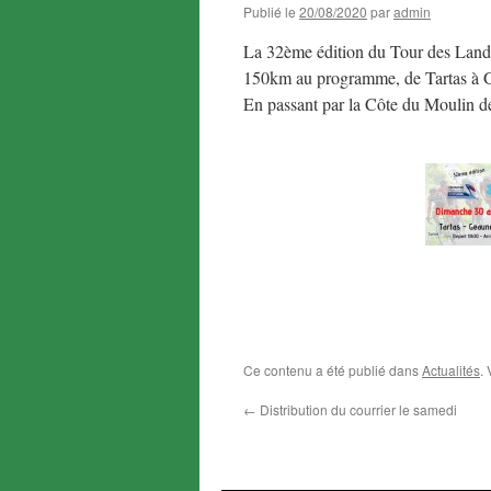
Publié le
20/08/2020
par
admin
La 32ème édition du Tour des Landes
150km au programme, de Tartas à 
En passant par la Côte du Moulin d
Ce contenu a été publié dans
Actualités
.
←
Distribution du courrier le samedi