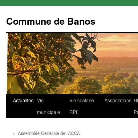
Commune de Banos
Aller
Actualités
Vie
Vie scolaire-
Associations
Hi
au
municipale
RPI
P
contenu
←
Assemblée Générale de l’ACCA