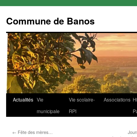
Commune de Banos
Aller
Actualités
Vie
Vie scolaire-
Associations
Hi
au
municipale
RPI
P
contenu
←
Fête des mères…
Jour