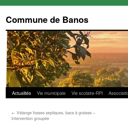
Commune de Banos
Aller
Actualités
Vie municipale
Vie scolaire-RPI
Associati
au
←
Vidange fosses septiques, bacs à graisse –
contenu
Intervention groupée