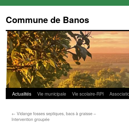
Commune de Banos
Aller
Actualités
Vie municipale
Vie scolaire-RPI
Associati
au
←
Vidange fosses septiques, bacs à graisse –
contenu
Intervention groupée