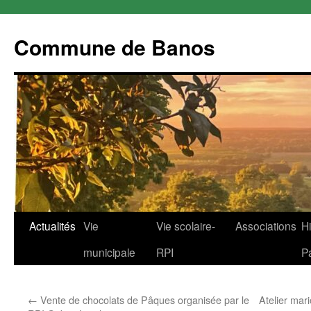
Commune de Banos
Aller
Actualités
Vie
Vie scolaire-
Associations
Hi
au
municipale
RPI
P
contenu
←
Vente de chocolats de Pâques organisée par le
Atelier mar