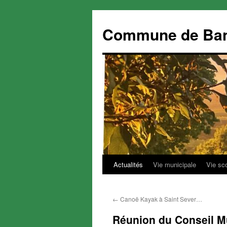
Commune de Ba
Actualités
Vie municipale
Vie sc
Aller
au
←
Canoë Kayak à Saint Sever…
contenu
Réunion du Conseil M