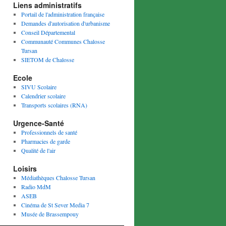
Liens administratifs
Portail de l'administration française
Demandes d'autorisation d'urbanisme
Conseil Départemental
Communauté Communes Chalosse
Tursan
SIETOM de Chalosse
Ecole
SIVU Scolaire
Calendrier scolaire
Transports scolaires (RNA)
Urgence-Santé
Professionnels de santé
Pharmacies de garde
Qualité de l'air
Loisirs
Médiathèques Chalosse Tursan
Radio MdM
ASEB
Cinéma de St Sever Media 7
Musée de Brassempouy