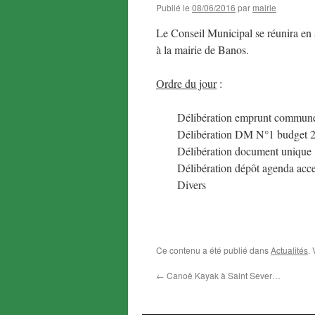
Publié le
08/06/2016
par
mairie
Le Conseil Municipal se réunira en 
à la mairie de Banos.
Ordre du jour
:
Délibération emprunt commun
Délibération DM N°1 budget 
Délibération document unique
Délibération dépôt agenda acces
Divers
Ce contenu a été publié dans
Actualités
.
←
Canoë Kayak à Saint Sever…