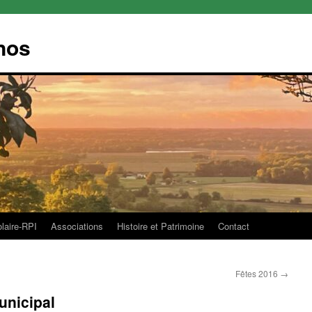
nos
olaire-RPI
Associations
Histoire et Patrimoine
Contact
Fêtes 2016
→
unicipal