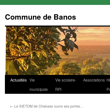
Commune de Banos
Aller
Actualités
Vie
Vie scolaire-
Associations
Hi
au
municipale
RPI
P
contenu
←
Le SIETOM de Chalosse ouvre ses portes…