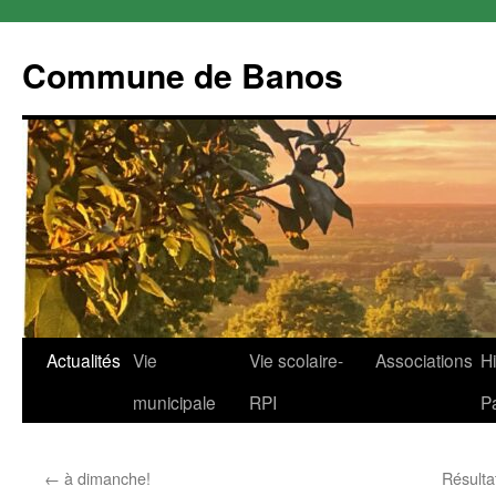
Commune de Banos
Aller
Actualités
Vie
Vie scolaire-
Associations
Hi
au
municipale
RPI
P
contenu
←
à dimanche!
Résulta