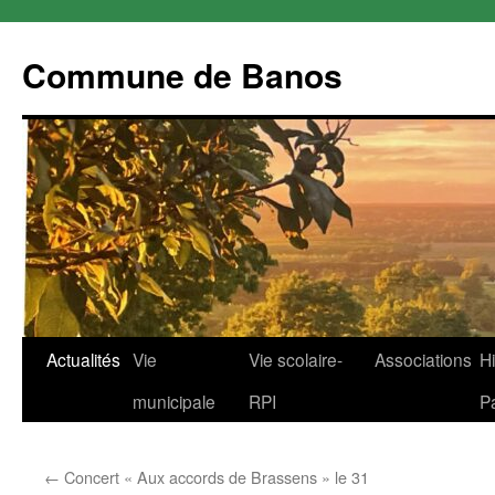
Commune de Banos
Aller
Actualités
Vie
Vie scolaire-
Associations
Hi
au
municipale
RPI
P
contenu
←
Concert « Aux accords de Brassens » le 31