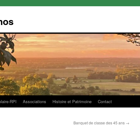
nos
olaire-RPI
Associations
Histoire et Patrimoine
Contact
Banquet de classe des 45 ans
→