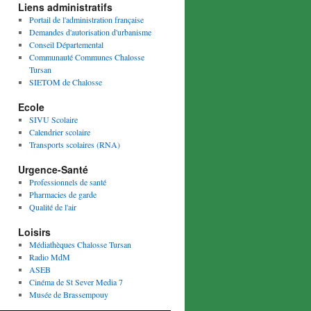
Liens administratifs
Portail de l'administration française
Demandes d'autorisation d'urbanisme
Conseil Départemental
Communauté Communes Chalosse
Tursan
SIETOM de Chalosse
Ecole
SIVU Scolaire
Calendrier scolaire
Transports scolaires (RNA)
Urgence-Santé
Professionnels de santé
Pharmacies de garde
Qualité de l'air
Loisirs
Médiathèques Chalosse Tursan
Radio MdM
ASEB
Cinéma de St Sever Media 7
Musée de Brassempouy