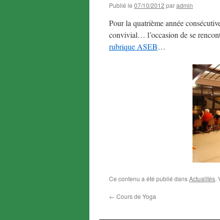
Publié le
07/10/2012
par
admin
Pour la quatrième année consécutive
convivial… l’occasion de se rencontr
rubrique ASEB
…
Ce contenu a été publié dans
Actualités
.
←
Cours de Yoga