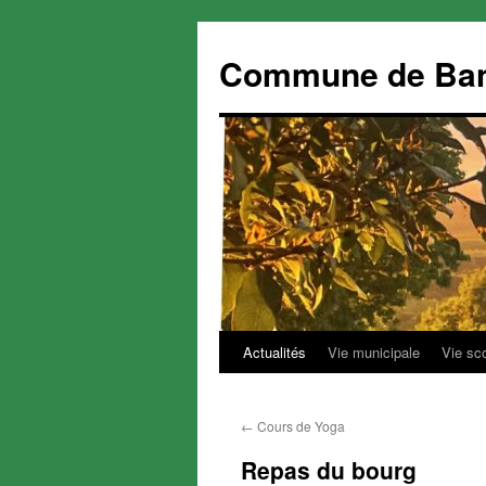
Commune de Ba
Actualités
Vie municipale
Vie sc
Aller
au
←
Cours de Yoga
contenu
Repas du bourg